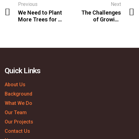
Previous
Next
We Need to Plant
The Challenges
More Trees for a
of Growing
Healthier Planet
Mulanje Cedar
Quick Links
About Us
Background
What We Do
Our Team
Our Projects
Contact Us