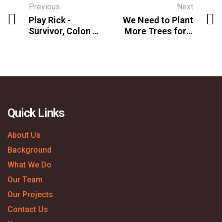
Previous
Next
Play Rick -
We Need to Plant
Survivor, Colon &
More Trees for a
Kidney Cancer
Healthier Planet
Quick Links
About Us
Background
What We Do
Our Team
Our Projects
Contact Us